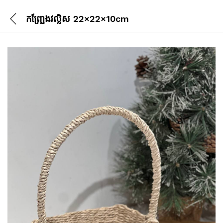
កញ្ជ្រែងវល្លិស 22×22×10cm