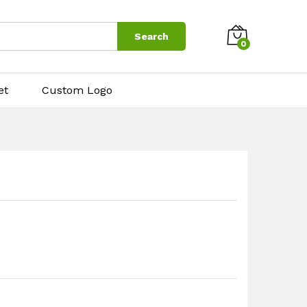
$
10.00
Search
0
et
Custom Logo