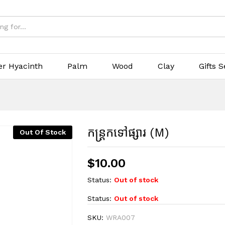
er Hyacinth
Palm
Wood
Clay
Gifts S
កន្ត្រកទៅផ្សារ (M)
Out Of Stock
$
10.00
Status:
Out of stock
Status:
Out of stock
SKU:
WRA007