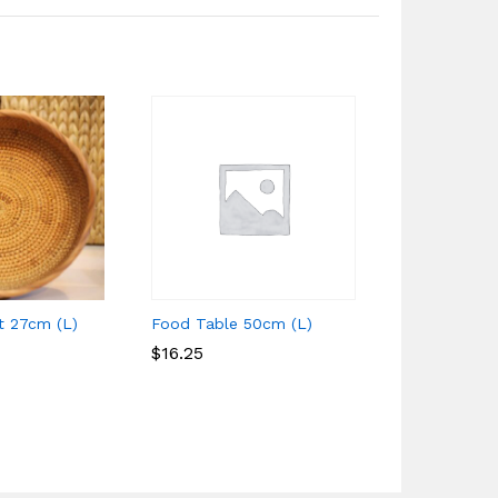
t 27cm (L)
Food Table 50cm (L)
Round Baske
$
$
16.25
16.25
$
$
11.00
11.00