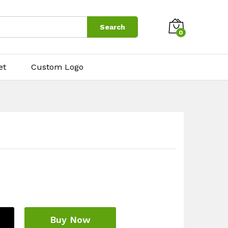
$
2.50
Add to cart
Search
0
et
Custom Logo
Buy Now