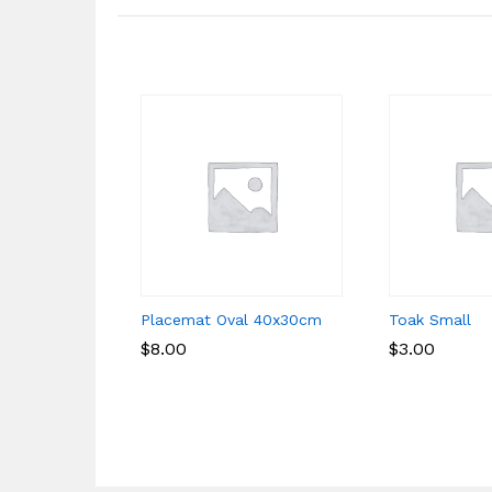
Placemat Oval 40x30cm
Toak Small
$
$
8.00
8.00
$
$
3.00
3.00