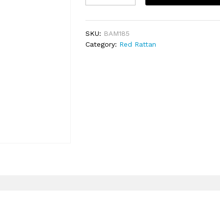
ផ្សារ
25cm
quantity
SKU:
BAM185
Category:
Red Rattan