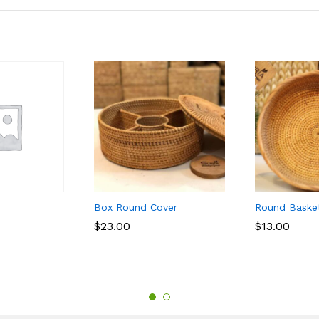
Box Round Cover
Round Baske
$
$
23.00
23.00
$
$
13.00
13.00